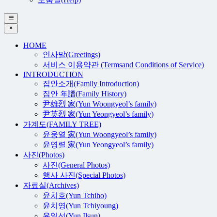
HOME
인사말(Greetings)
서비스 이용약관 (Termsand Conditions of Service)
INTRODUCTION
집안소개(Family Introduction)
집안 年譜(Family History)
尹雄烈 家(Yun Woongyeol’s family)
尹英烈 家(Yun Yeongyeol’s family)
가계도(FAMILY TREE)
윤웅열 家(Yun Woongyeol’s family)
윤영렬 家(Yun Yeongyeol’s family)
사진(Photos)
사진(General Photos)
행사 사진(Special Photos)
자료실(Archives)
윤치호(Yun Tchiho)
윤치영(Yun Tchiyoung)
윤일선(Yun Ilsun)