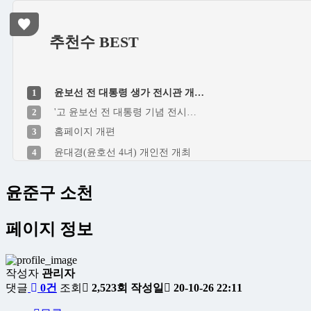
추천수 BEST
1
윤보선 전 대통령 생가 전시관 개…
2
'고 윤보선 전 대통령 기념 전시…
3
홈페이지 개편
4
윤대경(윤호선 4녀) 개인전 개최
윤준구 소천
페이지 정보
작성자
관리자
댓글
0건
조회
2,523회
작성일
20-10-26 22:11