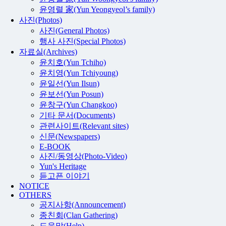
윤영렬 家(Yun Yeongyeol’s family)
사진(Photos)
사진(General Photos)
행사 사진(Special Photos)
자료실(Archives)
윤치호(Yun Tchiho)
윤치영(Yun Tchiyoung)
윤일선(Yun Ilsun)
윤보선(Yun Posun)
윤창구(Yun Changkoo)
기타 문서(Documents)
관련사이트(Relevant sites)
신문(Newspapers)
E-BOOK
사진/동영상(Photo-Video)
Yun's Heritage
듣고픈 이야기
NOTICE
OTHERS
공지사항(Announcement)
종친회(Clan Gathering)
도움말(Help)