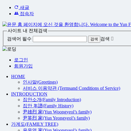
새글
접속자
사이트 내 전체검색
검색어 필수
검색
로그인
회원가입
HOME
인사말(Greetings)
서비스 이용약관 (Termsand Conditions of Service)
INTRODUCTION
집안소개(Family Introduction)
집안 年譜(Family History)
尹雄烈 家(Yun Woongyeol’s family)
尹英烈 家(Yun Yeongyeol’s family)
가계도(FAMILY TREE)
윤웅열 家(Yun Woongyeol’s family)