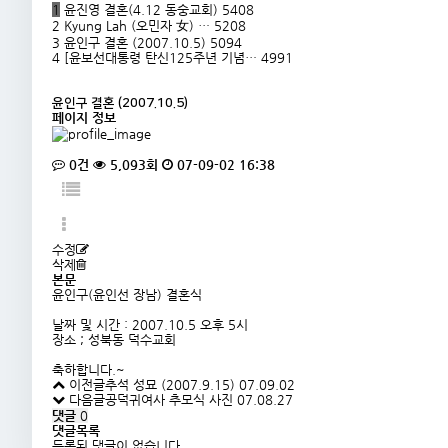
1
윤진영 결혼(4.12 동숭교회)
5408
2
Kyung Lah (오민자 女) …
5208
3
윤인구 결혼 (2007.10.5)
5094
4
[윤보선대통령 탄신125주년 기념…
4991
윤인구 결혼 (2007.10.5)
페이지 정보
0건
5,093회
07-09-02 16:38
수정
삭제
본문
윤인구(윤인선 장남) 결혼식
날짜 및 시간 : 2007.10.5 오후 5시
장소 ; 성북동 덕수교회
축하합니다.~
이전글
추석 성묘 (2007.9.15)
07.09.02
다음글
공덕귀여사 추모식 사진
07.08.27
댓글
0
댓글목록
등록된 댓글이 없습니다.