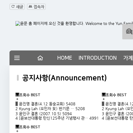
새글
접속자
HOME
INTRODUCTION
가계도
공지사항(Announcement)
조회수 BEST
조회수 BEST
1
윤진영 결혼(4.12 동숭교회)
5408
1
윤진영 결혼(4.1
2
Kyung Lah (오민자 女) 반기문 …
5208
2
Kyung Lah (
3
윤인구 결혼 (2007.10.5)
5094
3
윤인구 결혼 (200
4
[윤보선대통령 탄신125주년 기념행사 관…
4991
4
[윤보선대통령 
조회수 BEST