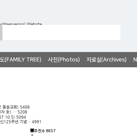
(FAMILY TREE)
사진(Photos)
자료실(Archives)
N
2 동숭교회)
5408
오민자 女) …
5208
7.10.5)
5094
탄신125주년 기념…
4991
추천수 BEST