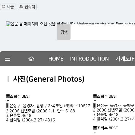
새글
접속자
HOME
INTRODUCTION
가계도(FA
사진(General Photos)
조회수 BEST
조회수 BEST
1
윤상구, 윤경자, 윤향
1
윤상구, 윤경자, 윤향구 가족모임 (美國…
10627
2
2006 신년모임 (2006
2
2006 신년모임 (2006.1.1. 안…
5188
3
윤웅렬
4618
3
윤웅렬
4618
4
한식일 (2004.3.27)
4
4
한식일 (2004.3.27)
4316
조회수 BEST