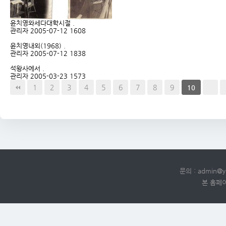
윤치영와세다대학시절
.
관리자
2005-07-12
1608
윤치영내외(1968)
.
관리자
2005-07-12
1838
석왕사에서
.
관리자
2005-03-23
1573
1
2
3
4
5
6
7
8
9
10
문의 :
admin@y
본 홈페