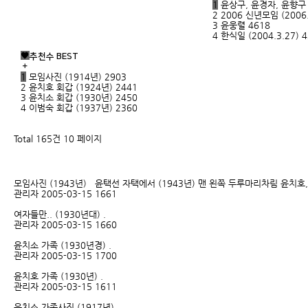
1
윤상구, 윤경자, 윤향
2
2006 신년모임 (2006
3
윤웅렬
4618
4
한식일 (2004.3.27)
4
추천수 BEST
1
모임사진 (1914년)
2903
2
윤치호 회갑 (1924년)
2441
3
윤치소 회갑 (1930년)
2450
4
이범숙 회갑 (1937년)
2360
Total 165건
10 페이지
모임사진 (1943년)
윤택선 자택에서 (1943년) 맨 왼쪽 두루마리차림 윤치호
관리자
2005-03-15
1661
여자들만.. (1930년대)
.
관리자
2005-03-15
1660
윤치소 가족 (1930년경)
.
관리자
2005-03-15
1700
윤치호 가족 (1930년)
.
관리자
2005-03-15
1611
윤치소 가족사진 (1917년)
.