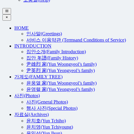
HOME
인사말(Greetings)
서비스 이용약관 (Termsand Conditions of Service)
INTRODUCTION
집안소개(Family Introduction)
집안 年譜(Family History)
尹雄烈 家(Yun Woongyeol’s family)
尹英烈 家(Yun Yeongyeol’s family)
가계도(FAMILY TREE)
윤웅열 家(Yun Woongyeol’s family)
윤영렬 家(Yun Yeongyeol’s family)
사진(Photos)
사진(General Photos)
행사 사진(Special Photos)
자료실(Archives)
윤치호(Yun Tchiho)
윤치영(Yun Tchiyoung)
윤일선(Yun Ilsun)