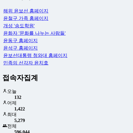
해위 윤보선 홈페이지
윤철구 가족 홈페이지
개성 '송도학원'
윤화자 '문화를 나누는 사람들'
윤동구 홈페이지
윤석구 홈페이지
윤보선대통령 청와대 홈페이지
민족의 선각자 윤치호
접속자집계
오늘
132
어제
1,422
최대
5,279
전체
596,044