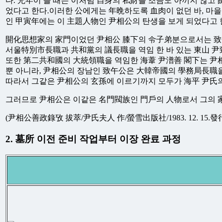
다. 兇年이 들 때는 이처럼 自身의 私財를 조금도 아끼지 않고
었다고 한다.이러한 公에게는 年晩하도록 血肉이 없던 바, 마을 
인 甲寅年에는 이 主題人物인 尹相公의 탄생을 보게 되었다고 
開化思想家의 家門이었던 尹相公 膝下의 令子弟분으로서는 致午, 
서울特別市長職과 共和黨의 議長職을 역임 한 바 있는 東山 尹
또한 第二共和國의 大統領職을 역임한 海葦 尹潽善 閣下는 尹
뿐 아니라, 尹相公의 장남인 致午公은 大韓帝國의 學務局長職을
따라서 그같은 尹相公의 玄孫에 이르기까지 모두가 海平 尹氏의
그러므로 尹相公은 이같은 名門閥族인 門戶의 人物로서 그의 家
(尹相公善政錄攷 拔萃/尹氏夫人 作/螢雪出版社/1983. 12. 15.發
2. 墓所 이전 준비 작업부터 이장 완료 과정