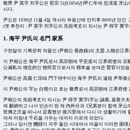
敬齊 尹 英字 烈字公은 哲宗 5년(1854년)甲仁年에 忠淸道 牙山
시다.
尹公은 1939년 11월 4일 객사리 부용산에 안치후 80여년 만인 2
(옛 후천리 : 尹 英字 烈字公의 先祖考丈이 되시는 尹 得字 
1. 海平 尹氏의 名門 家系
구한말의 기록문학 작품인 (尹相公 善政錄)의 主題 人物은江界府
이 尹相公은 海平 尹氏로서 高宗朝에 平安道의 江界府使와 京畿
公滅私의 理念的인 牧民官으로서의 標本을 보여준 賢官이었음을
尹相公은 高麗 仁宗때 門下侍中이던 海平 尹氏의 遠祖 尹莘俊公
이 尹相公의 字는 白熊이요 호는 敬齊로서 高宗朝에 江界府使 
尹相公의 先祖考丈이 되시는 尹 得字 實字(字는 誠甫, 嘉善大
에 獻納하고 나서 빈손이 된 채 內外分과 3兄第분이 함께 牙
世傳之庄을 떠나서 定着했던 後川里에서 다시 더 생활하기에 좋
여져 마침내 千石을 거두는 데까지 이르게 되었다.
그러나 당시엔 饑饉이 자주 돌던 시대여서 마을이 이러한 困境