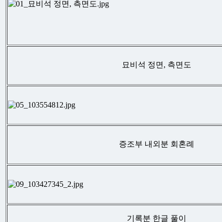
묘비석 정면, 측면도
증조부 내외분 회혼례
기록분 한글 풀이