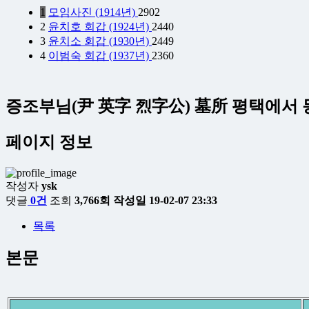
1
모임사진 (1914년)
2902
2
윤치호 회갑 (1924년)
2440
3
윤치소 회갑 (1930년)
2449
4
이범숙 회갑 (1937년)
2360
증조부님(尹 英字 烈字公) 墓所 평택에서 동천리로
페이지 정보
작성자
ysk
댓글
0건
조회
3,766회
작성일
19-02-07 23:33
목록
본문