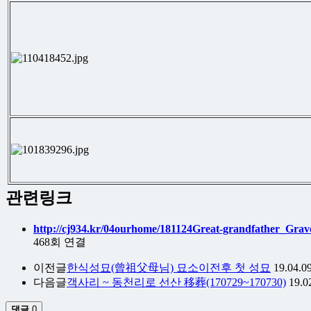
관련링크
http://cj934.kr/04ourhome/181124Great-grandfather_Gra
468회 연결
이전글
한식성묘(曾祖父母님) 묘소이전후 첫 성묘
19.04.0
다음글
객사리 ~ 동천리로 선산 移葬(170729~170730)
19.0
댓글
0