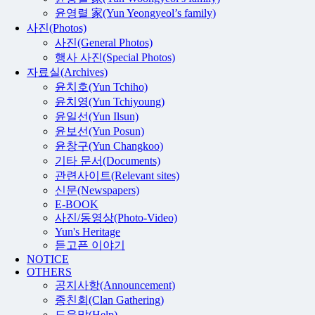
윤영렬 家(Yun Yeongyeol’s family)
사진(Photos)
사진(General Photos)
행사 사진(Special Photos)
자료실(Archives)
윤치호(Yun Tchiho)
윤치영(Yun Tchiyoung)
윤일선(Yun Ilsun)
윤보선(Yun Posun)
윤창구(Yun Changkoo)
기타 문서(Documents)
관련사이트(Relevant sites)
신문(Newspapers)
E-BOOK
사진/동영상(Photo-Video)
Yun's Heritage
듣고픈 이야기
NOTICE
OTHERS
공지사항(Announcement)
종친회(Clan Gathering)
도움말(Help)