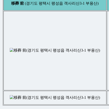
移葬
前
(경기도 평택시 팽성읍 객사리산3-1 부용산)