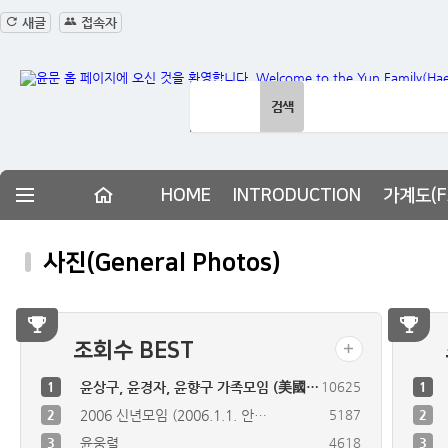
새글
접속자
사이트 내 전체검색
검색어 필수
검색
HOME
INTRODUCTION
가계도(FA
사진(General Photos)
조회수 BEST
1
윤상구, 윤경자, 윤향구 가족모임 (美國…
10625
1
2
2006 신년모임 (2006.1.1. 안…
5187
2
3
윤웅렬
4618
3