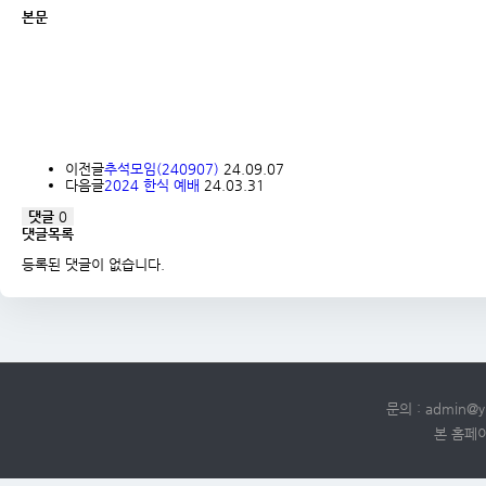
본문
이전글
추석모임(240907)
24.09.07
다음글
2024 한식 예배
24.03.31
댓글
0
댓글목록
등록된 댓글이 없습니다.
문의 :
admin@y
본 홈페