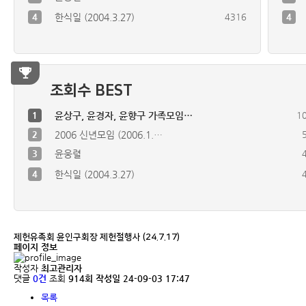
4
한식일 (2004.3.27)
4316
4
조회수 BEST
1
윤상구, 윤경자, 윤향구 가족모임…
1
2
2006 신년모임 (2006.1.…
3
윤웅렬
4
한식일 (2004.3.27)
제헌유족회 윤인구회장 제헌절행사 (24.7.17)
페이지 정보
작성자
최고관리자
댓글
0건
조회
914회
작성일
24-09-03 17:47
목록